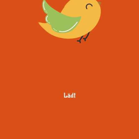
Lädt
...